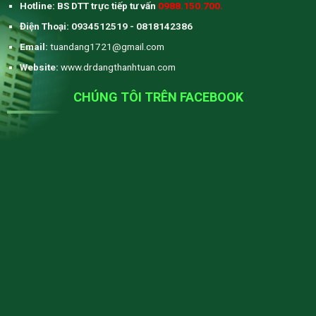
Hotline: BS DTT trực tiếp tư vấn
0988.150.700.
Điện Thoại: 0934512519 - 0818142386
Email:
tuandang1721@gmail.com
Website:
www.drdangthanhtuan.com
CHÚNG TÔI TRÊN FACEBOOK